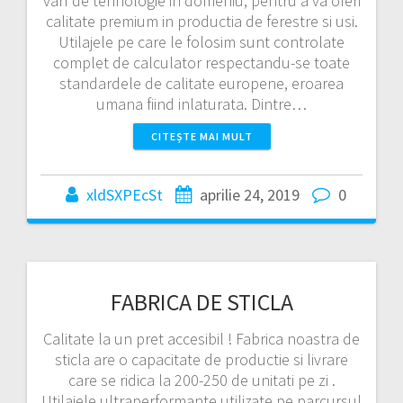
varf de tehnologie in domeniu, pentru a va oferi
calitate premium in productia de ferestre si usi.
Utilajele pe care le folosim sunt controlate
complet de calculator respectandu-se toate
standardele de calitate europene, eroarea
umana fiind inlaturata. Dintre…
CITEȘTE MAI MULT
xldSXPEcSt
aprilie 24, 2019
0
FABRICA DE STICLA
Calitate la un pret accesibil ! Fabrica noastra de
sticla are o capacitate de productie si livrare
care se ridica la 200-250 de unitati pe zi .
Utilajele ultraperformante utilizate pe parcursul