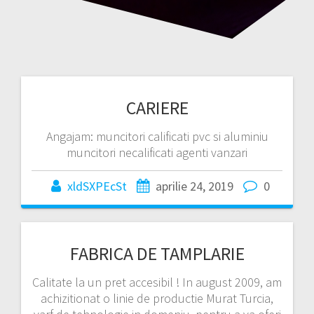
CARIERE
Angajam: muncitori calificati pvc si aluminiu
muncitori necalificati agenti vanzari
xldSXPEcSt
aprilie 24, 2019
0
FABRICA DE TAMPLARIE
Calitate la un pret accesibil ! In august 2009, am
achizitionat o linie de productie Murat Turcia,